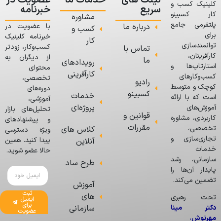
لینک های
خدمات ما
عضویت در
کلینیک کسب و
سریع
خبرنامه
کار کسبینو
مشاوره
پلتفرمی جامع
درباره ما
با عضویت در
کسب و
برای
خبرنامه کلینیک
کار
توانمندسازی
کسب‌وکار، زودتر
تماس با
کارآفرینان،
از دیگران به
ما
رویدادهای
استارتاپ‌ها و
محتوای
کارآفرینی
کسب‌وکارهای
تخصصی،
رادیو
کوچک و متوسط
دوره‌های
کسبینو
خدمات
است که با ارائه
آموزشی،
پروژه‌ای
آموزش‌های
تحلیل‌های بازار
قوانین و
کاربردی، مشاوره
و پیشنهادهای
مقررات
تخصصی،
کلاس های
ویژه دسترسی
تجاری‌سازی و
پیدا کنید. همین
آنلاین
خدمات
حالا عضو شوید.
سازمانی، رشد
طرح ساد
پایدار آن‌ها را
تضمین می‌کند.
آموزش
ثبت
های
تحت رهبری
ایمیل
برای
دکتر مینا
سازمانی
عضویت
مهرنوش
،