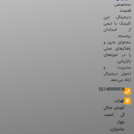
متخصص
اقتصاد
دیجیتال، این
کلینیک با تیمی
از استادان
برجسته،
محتوای به‌روز و
راهکارهای عملی
را در حوزه‌های
بازاریابی،
مدیریت و
تحول دیجیتال
ارائه می‌دهد.
02148000936
تهران،
اتوبان جلال
آل احمد،
بلوار
جانبازان،