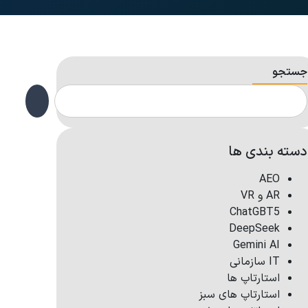
جستجو
دسته بندی ها
AEO
AR و VR
ChatGBT5
DeepSeek
Gemini AI
IT سازمانی
استارتاپ ها
استارتاپ های سبز