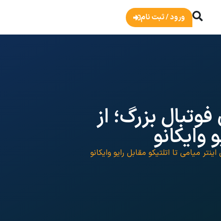
ورود / ثبت نام
فوتبال بزرگ؛ از
 وایکانو
ینتر میامی تا اتلتیکو مقابل رایو وایکانو