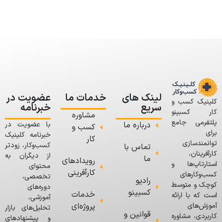
لینک های
خدمات ما
عضویت در
کلینیک کسب و
سریع
خبرنامه
کار کسبینو
مشاوره
پلتفرمی جامع
درباره ما
با عضویت در
کسب و
برای
خبرنامه کلینیک
کار
توانمندسازی
کسب‌وکار، زودتر
تماس با
کارآفرینان،
از دیگران به
ما
رویدادهای
استارتاپ‌ها و
محتوای
کارآفرینی
کسب‌وکارهای
تخصصی،
رادیو
کوچک و متوسط
دوره‌های
کسبینو
خدمات
است که با ارائه
آموزشی،
پروژه‌ای
آموزش‌های
تحلیل‌های بازار
قوانین و
کاربردی، مشاوره
و پیشنهادهای