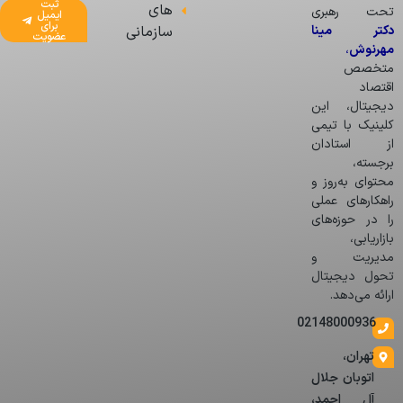
ثبت
های
تحت رهبری
ایمیل
برای
دکتر مینا
سازمانی
عضویت
مهرنوش
،
متخصص
اقتصاد
دیجیتال، این
کلینیک با تیمی
از استادان
برجسته،
محتوای به‌روز و
راهکارهای عملی
را در حوزه‌های
بازاریابی،
مدیریت و
تحول دیجیتال
ارائه می‌دهد.
02148000936
تهران،
اتوبان جلال
آل احمد،