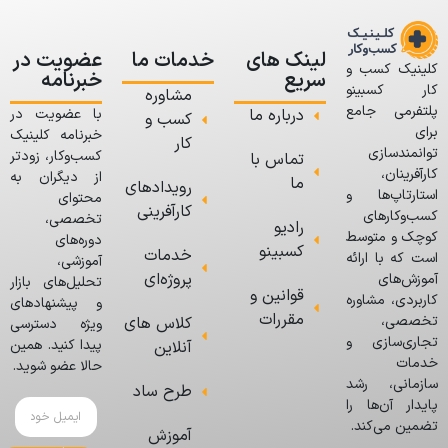
لینک های
خدمات ما
عضویت در
کلینیک کسب و
سریع
خبرنامه
کار کسبینو
مشاوره
پلتفرمی جامع
درباره ما
با عضویت در
کسب و
برای
خبرنامه کلینیک
کار
توانمندسازی
کسب‌وکار، زودتر
تماس با
کارآفرینان،
از دیگران به
ما
رویدادهای
استارتاپ‌ها و
محتوای
کارآفرینی
کسب‌وکارهای
تخصصی،
رادیو
کوچک و متوسط
دوره‌های
کسبینو
خدمات
است که با ارائه
آموزشی،
پروژه‌ای
آموزش‌های
تحلیل‌های بازار
قوانین و
کاربردی، مشاوره
و پیشنهادهای
مقررات
تخصصی،
کلاس های
ویژه دسترسی
تجاری‌سازی و
پیدا کنید. همین
آنلاین
خدمات
حالا عضو شوید.
سازمانی، رشد
طرح ساد
پایدار آن‌ها را
تضمین می‌کند.
آموزش