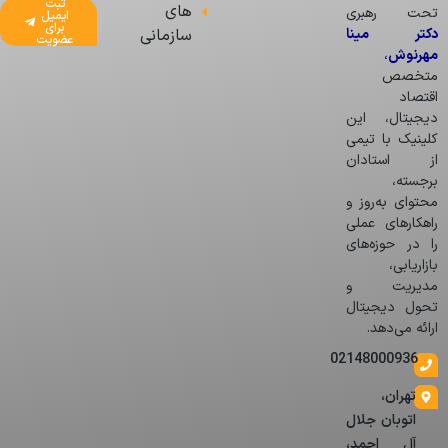
ثبت
های
تحت رهبری
ایمیل
برای
دکتر مینا
سازمانی
عضویت
مهرنوش
،
متخصص
اقتصاد
دیجیتال، این
کلینیک با تیمی
از استادان
برجسته،
محتوای به‌روز و
راهکارهای عملی
را در حوزه‌های
بازاریابی،
مدیریت و
تحول دیجیتال
ارائه می‌دهد.
02148000936
تهران،
اتوبان جلال
آل احمد،