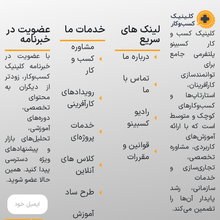
لینک های
خدمات ما
عضویت در
کلینیک کسب و
سریع
خبرنامه
کار کسبینو
مشاوره
پلتفرمی جامع
درباره ما
با عضویت در
کسب و
برای
خبرنامه کلینیک
کار
توانمندسازی
کسب‌وکار، زودتر
تماس با
کارآفرینان،
از دیگران به
ما
رویدادهای
استارتاپ‌ها و
محتوای
کارآفرینی
کسب‌وکارهای
تخصصی،
رادیو
کوچک و متوسط
دوره‌های
کسبینو
خدمات
است که با ارائه
آموزشی،
پروژه‌ای
آموزش‌های
تحلیل‌های بازار
قوانین و
کاربردی، مشاوره
و پیشنهادهای
مقررات
تخصصی،
کلاس های
ویژه دسترسی
تجاری‌سازی و
پیدا کنید. همین
آنلاین
خدمات
حالا عضو شوید.
سازمانی، رشد
طرح ساد
پایدار آن‌ها را
تضمین می‌کند.
آموزش