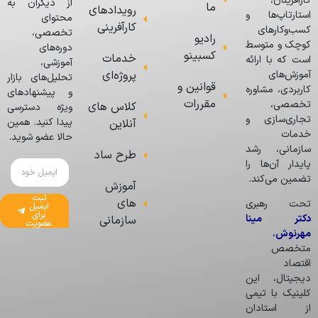
کارآفرینان،
از دیگران به
ما
رویدادهای
استارتاپ‌ها و
محتوای
کارآفرینی
کسب‌وکارهای
تخصصی،
رادیو
کوچک و متوسط
دوره‌های
کسبینو
خدمات
است که با ارائه
آموزشی،
پروژه‌ای
آموزش‌های
تحلیل‌های بازار
قوانین و
کاربردی، مشاوره
و پیشنهادهای
مقررات
تخصصی،
کلاس های
ویژه دسترسی
تجاری‌سازی و
پیدا کنید. همین
آنلاین
خدمات
حالا عضو شوید.
سازمانی، رشد
طرح ساد
پایدار آن‌ها را
تضمین می‌کند.
آموزش
ثبت
های
تحت رهبری
ایمیل
برای
دکتر مینا
سازمانی
عضویت
مهرنوش
،
متخصص
اقتصاد
دیجیتال، این
کلینیک با تیمی
از استادان