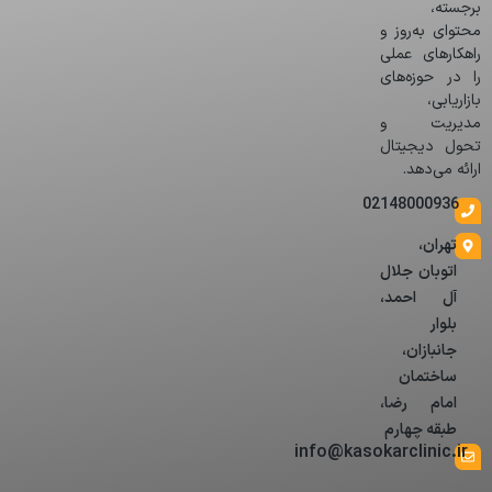
برجسته،
محتوای به‌روز و
راهکارهای عملی
را در حوزه‌های
بازاریابی،
مدیریت و
تحول دیجیتال
ارائه می‌دهد.
02148000936
تهران،
اتوبان جلال
آل احمد،
بلوار
جانبازان،
ساختمان
امام رضا،
طبقه چهارم
info@kasokarclinic.ir