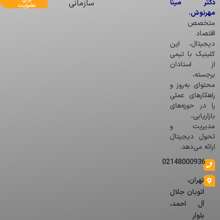
دکتر مینا
سازمانی
عضویت
مهرنوش
،
متخصص
اقتصاد
دیجیتال، این
کلینیک با تیمی
از استادان
برجسته،
محتوای به‌روز و
راهکارهای عملی
را در حوزه‌های
بازاریابی،
مدیریت و
تحول دیجیتال
ارائه می‌دهد.
02148000936
تهران،
اتوبان جلال
آل احمد،
بلوار