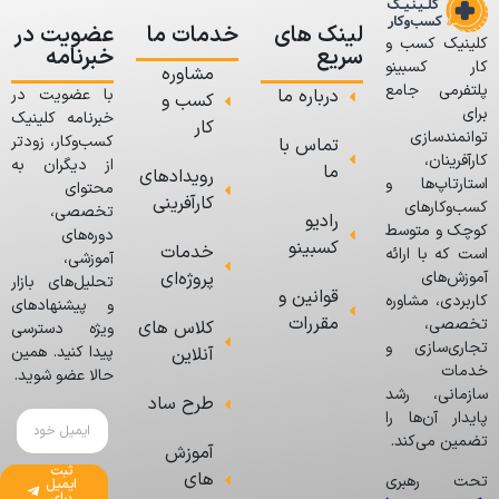
لینک های
خدمات ما
عضویت در
کلینیک کسب و
سریع
خبرنامه
کار کسبینو
مشاوره
پلتفرمی جامع
درباره ما
با عضویت در
کسب و
برای
خبرنامه کلینیک
کار
توانمندسازی
کسب‌وکار، زودتر
تماس با
کارآفرینان،
از دیگران به
ما
رویدادهای
استارتاپ‌ها و
محتوای
کارآفرینی
کسب‌وکارهای
تخصصی،
رادیو
کوچک و متوسط
دوره‌های
کسبینو
خدمات
است که با ارائه
آموزشی،
پروژه‌ای
آموزش‌های
تحلیل‌های بازار
قوانین و
کاربردی، مشاوره
و پیشنهادهای
مقررات
تخصصی،
کلاس های
ویژه دسترسی
تجاری‌سازی و
پیدا کنید. همین
آنلاین
خدمات
حالا عضو شوید.
سازمانی، رشد
طرح ساد
پایدار آن‌ها را
تضمین می‌کند.
آموزش
ثبت
های
تحت رهبری
ایمیل
برای