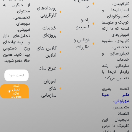
کارآفرینان،
از دیگران به
ما
رویدادهای
استارتاپ‌ها و
محتوای
کارآفرینی
کسب‌وکارهای
تخصصی،
رادیو
کوچک و متوسط
دوره‌های
کسبینو
خدمات
است که با ارائه
آموزشی،
پروژه‌ای
آموزش‌های
تحلیل‌های بازار
قوانین و
کاربردی، مشاوره
و پیشنهادهای
مقررات
تخصصی،
کلاس های
ویژه دسترسی
تجاری‌سازی و
پیدا کنید. همین
آنلاین
خدمات
حالا عضو شوید.
سازمانی، رشد
طرح ساد
پایدار آن‌ها را
تضمین می‌کند.
آموزش
ثبت
های
تحت رهبری
ایمیل
برای
دکتر مینا
سازمانی
عضویت
مهرنوش
،
متخصص
اقتصاد
دیجیتال، این
کلینیک با تیمی