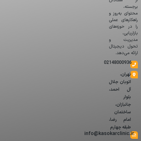
از استادان
برجسته،
محتوای به‌روز و
راهکارهای عملی
را در حوزه‌های
بازاریابی،
مدیریت و
تحول دیجیتال
ارائه می‌دهد.
02148000936
تهران،
اتوبان جلال
آل احمد،
بلوار
جانبازان،
ساختمان
امام رضا،
طبقه چهارم
info@kasokarclinic.ir