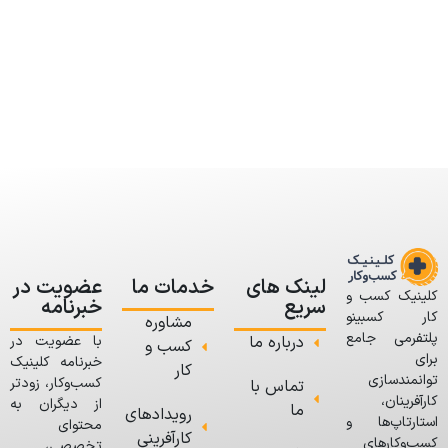
لینک های
خدمات ما
عضویت در
کلینیک کسب و
سریع
خبرنامه
کار کسبینو
مشاوره
پلتفرمی جامع
درباره ما
با عضویت در
کسب و
برای
خبرنامه کلینیک
کار
توانمندسازی
کسب‌وکار، زودتر
تماس با
کارآفرینان،
از دیگران به
ما
رویدادهای
استارتاپ‌ها و
محتوای
کارآفرینی
کسب‌وکارهای
تخصصی،