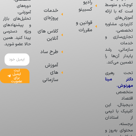
رادیو
کوچک و متوسط
دوره‌های
کسبینو
خدمات
است که با ارائه
آموزشی،
پروژه‌ای
آموزش‌های
تحلیل‌های بازار
قوانین و
کاربردی، مشاوره
و پیشنهادهای
مقررات
تخصصی،
کلاس های
ویژه دسترسی
تجاری‌سازی و
پیدا کنید. همین
آنلاین
خدمات
حالا عضو شوید.
سازمانی، رشد
طرح ساد
پایدار آن‌ها را
تضمین می‌کند.
آموزش
ثبت
های
تحت رهبری
ایمیل
برای
دکتر مینا
سازمانی
عضویت
مهرنوش
،
متخصص
اقتصاد
دیجیتال، این
کلینیک با تیمی
از استادان
برجسته،
محتوای به‌روز و