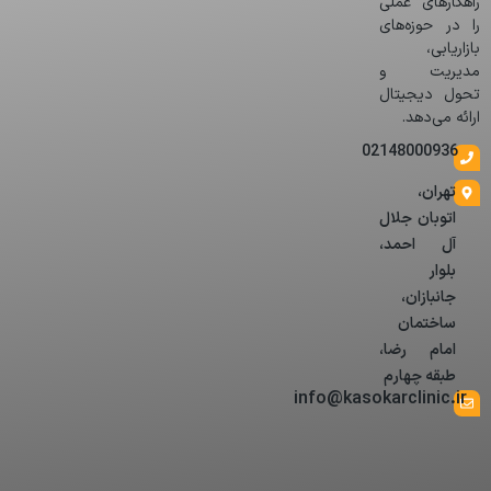
راهکارهای عملی
را در حوزه‌های
بازاریابی،
مدیریت و
تحول دیجیتال
ارائه می‌دهد.
02148000936
تهران،
اتوبان جلال
آل احمد،
بلوار
جانبازان،
ساختمان
امام رضا،
طبقه چهارم
info@kasokarclinic.ir