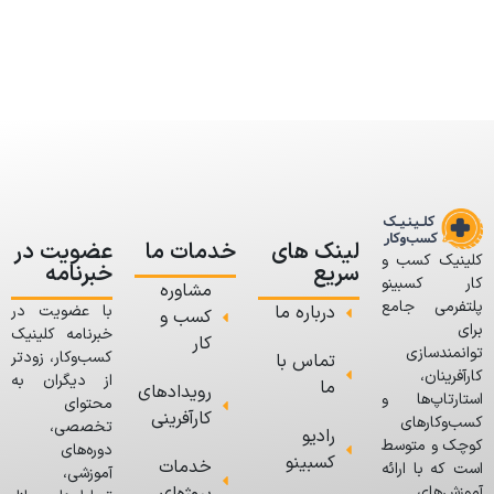
لینک های
خدمات ما
عضویت در
کلینیک کسب و
سریع
خبرنامه
کار کسبینو
مشاوره
پلتفرمی جامع
درباره ما
با عضویت در
کسب و
برای
خبرنامه کلینیک
کار
توانمندسازی
کسب‌وکار، زودتر
تماس با
کارآفرینان،
از دیگران به
ما
رویدادهای
استارتاپ‌ها و
محتوای
کارآفرینی
کسب‌وکارهای
تخصصی،
رادیو
کوچک و متوسط
دوره‌های
کسبینو
خدمات
است که با ارائه
آموزشی،
آموزش‌های