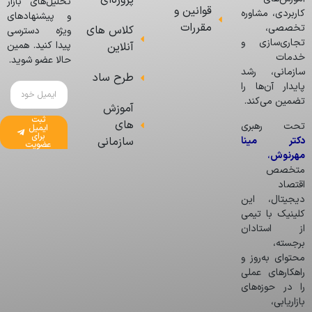
پروژه‌ای
تحلیل‌های بازار
قوانین و
کاربردی، مشاوره
و پیشنهادهای
مقررات
تخصصی،
کلاس های
ویژه دسترسی
تجاری‌سازی و
پیدا کنید. همین
آنلاین
خدمات
حالا عضو شوید.
سازمانی، رشد
طرح ساد
پایدار آن‌ها را
تضمین می‌کند.
آموزش
ثبت
های
تحت رهبری
ایمیل
برای
دکتر مینا
سازمانی
عضویت
مهرنوش
،
متخصص
اقتصاد
دیجیتال، این
کلینیک با تیمی
از استادان
برجسته،
محتوای به‌روز و
راهکارهای عملی
را در حوزه‌های
بازاریابی،