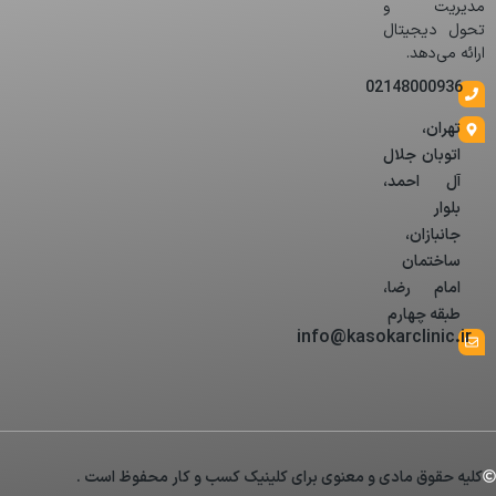
مدیریت و
تحول دیجیتال
ارائه می‌دهد.
02148000936
تهران،
اتوبان جلال
آل احمد،
بلوار
جانبازان،
ساختمان
امام رضا،
طبقه چهارم
info@kasokarclinic.ir
کلیه حقوق مادی و معنوی برای کلینیک کسب و کار محفوظ است .