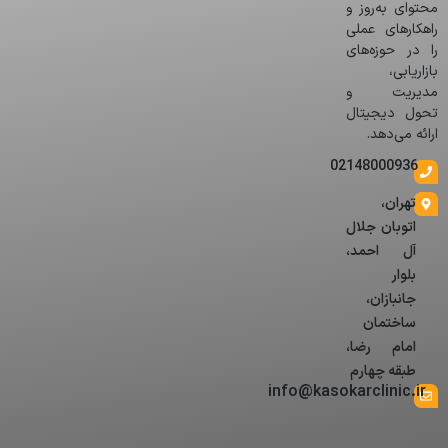
محتوای به‌روز و
راهکارهای عملی
را در حوزه‌های
بازاریابی،
مدیریت و
تحول دیجیتال
ارائه می‌دهد.
02148000936
تهران،
اتوبان جلال
آل احمد،
بلوار
جانبازان،
ساختمان
امام رضا،
طبقه چهارم
info@kasokarclinic.ir