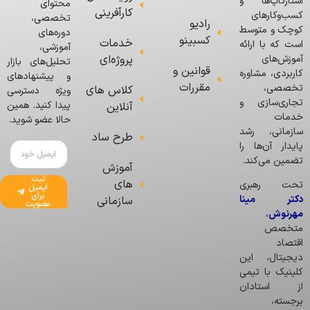
استارتاپ‌ها و
محتوای
کارآفرینی
کسب‌وکارهای
تخصصی،
رادیو
کوچک و متوسط
دوره‌های
کسبینو
خدمات
است که با ارائه
آموزشی،
پروژه‌ای
آموزش‌های
تحلیل‌های بازار
قوانین و
کاربردی، مشاوره
و پیشنهادهای
مقررات
تخصصی،
کلاس های
ویژه دسترسی
تجاری‌سازی و
پیدا کنید. همین
آنلاین
خدمات
حالا عضو شوید.
سازمانی، رشد
طرح ساد
پایدار آن‌ها را
تضمین می‌کند.
آموزش
ثبت
های
تحت رهبری
ایمیل
برای
دکتر مینا
سازمانی
عضویت
مهرنوش
،
متخصص
اقتصاد
دیجیتال، این
کلینیک با تیمی
از استادان
برجسته،