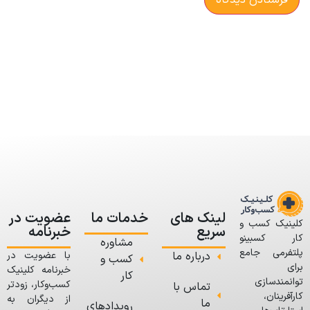
لینک های
خدمات ما
عضویت در
کلینیک کسب و
سریع
خبرنامه
کار کسبینو
مشاوره
پلتفرمی جامع
درباره ما
با عضویت در
کسب و
برای
خبرنامه کلینیک
کار
توانمندسازی
کسب‌وکار، زودتر
تماس با
کارآفرینان،
از دیگران به
ما
رویدادهای