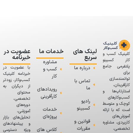
لینک های
خدمات ما
عضویت در
کلینیک کسب و
سریع
خبرنامه
کار کسبینو
مشاوره
پلتفرمی جامع
درباره ما
با عضویت در
کسب و
برای
خبرنامه کلینیک
کار
توانمندسازی
کسب‌وکار، زودتر
تماس با
کارآفرینان،
از دیگران به
ما
رویدادهای
استارتاپ‌ها و
محتوای
کارآفرینی
کسب‌وکارهای
تخصصی،
رادیو
کوچک و متوسط
دوره‌های
کسبینو
خدمات
است که با ارائه
آموزشی،
پروژه‌ای
آموزش‌های
تحلیل‌های بازار
قوانین و
کاربردی، مشاوره
و پیشنهادهای
مقررات
تخصصی،
کلاس های
ویژه دسترسی