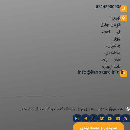
02148000936
تهران،
اتوبان جلال
آل احمد،
بلوار
جانبازان،
ساختمان
امام رضا،
طبقه چهارم
info@kasokarclinic.ir
کلیه حقوق مادی و معنوی برای کلینیک کسب و کار محفوظ است .
سایدبار و دسته بندی