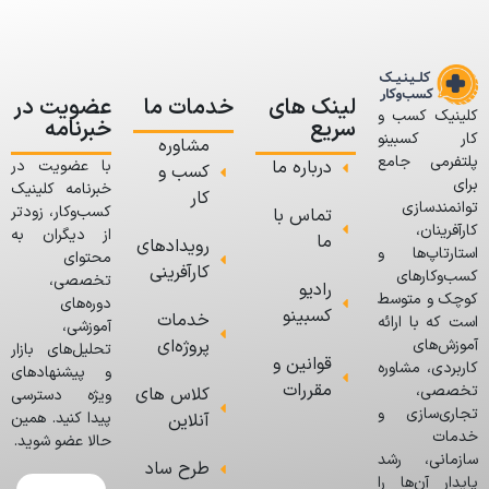
لینک های
خدمات ما
عضویت در
کلینیک کسب و
سریع
خبرنامه
کار کسبینو
مشاوره
پلتفرمی جامع
درباره ما
با عضویت در
کسب و
برای
خبرنامه کلینیک
کار
توانمندسازی
کسب‌وکار، زودتر
تماس با
کارآفرینان،
از دیگران به
ما
رویدادهای
استارتاپ‌ها و
محتوای
کارآفرینی
کسب‌وکارهای
تخصصی،
رادیو
کوچک و متوسط
دوره‌های
کسبینو
خدمات
است که با ارائه
آموزشی،
پروژه‌ای
آموزش‌های
تحلیل‌های بازار
قوانین و
کاربردی، مشاوره
و پیشنهادهای
مقررات
تخصصی،
کلاس های
ویژه دسترسی
تجاری‌سازی و
پیدا کنید. همین
آنلاین
خدمات
حالا عضو شوید.
سازمانی، رشد
طرح ساد
پایدار آن‌ها را