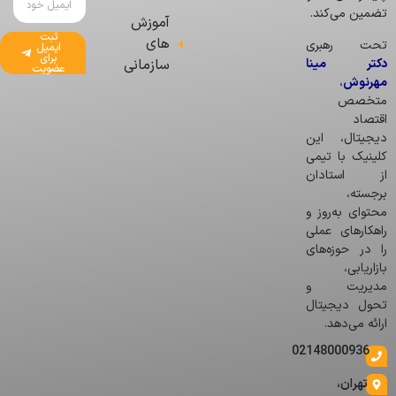
تضمین می‌کند.
آموزش
ثبت
های
تحت رهبری
ایمیل
برای
دکتر مینا
سازمانی
عضویت
مهرنوش
،
متخصص
اقتصاد
دیجیتال، این
کلینیک با تیمی
از استادان
برجسته،
محتوای به‌روز و
راهکارهای عملی
را در حوزه‌های
بازاریابی،
مدیریت و
تحول دیجیتال
ارائه می‌دهد.
02148000936
تهران،