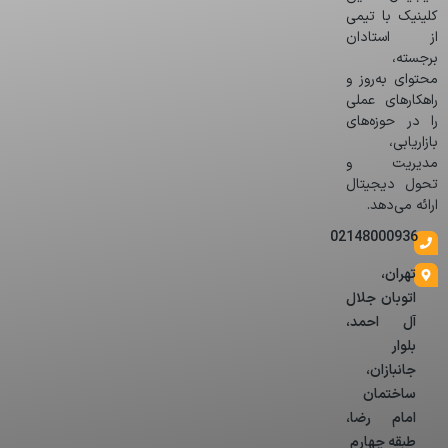
کلینیک با تیمی
از استادان
برجسته،
محتوای به‌روز و
راهکارهای عملی
را در حوزه‌های
بازاریابی،
مدیریت و
تحول دیجیتال
ارائه می‌دهد.
02148000936
تهران،
اتوبان جلال
آل احمد،
بلوار
جانبازان،
ساختمان
امام رضا،
طبقه چهارم