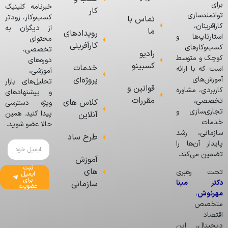
برای
خبرنامه کلینیک
کار
توانمندسازی
کسب‌وکار، زودتر
تماس با
کارآفرینان،
از دیگران به
ما
رویدادهای
استارتاپ‌ها و
محتوای
کارآفرینی
کسب‌وکارهای
تخصصی،
رادیو
کوچک و متوسط
دوره‌های
کسبینو
خدمات
است که با ارائه
آموزشی،
پروژه‌ای
آموزش‌های
تحلیل‌های بازار
قوانین و
کاربردی، مشاوره
و پیشنهادهای
مقررات
تخصصی،
کلاس های
ویژه دسترسی
تجاری‌سازی و
پیدا کنید. همین
آنلاین
خدمات
حالا عضو شوید.
سازمانی، رشد
طرح ساد
پایدار آن‌ها را
تضمین می‌کند.
آموزش
ثبت
های
تحت رهبری
ایمیل
برای
دکتر مینا
سازمانی
عضویت
مهرنوش
،
متخصص
اقتصاد
دیجیتال، این