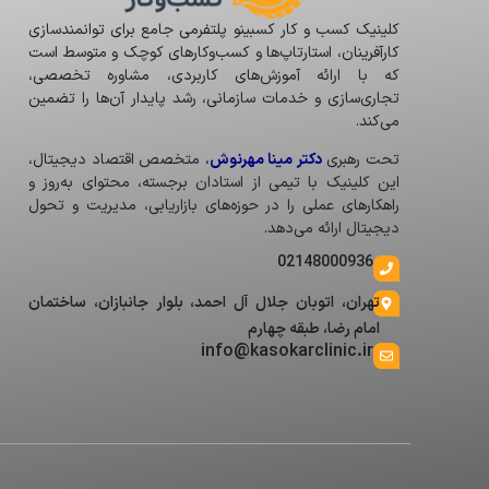
کلینیک کسب و کار کسبینو پلتفرمی جامع برای توانمندسازی
کارآفرینان، استارتاپ‌ها و کسب‌وکارهای کوچک و متوسط است
که با ارائه آموزش‌های کاربردی، مشاوره تخصصی،
تجاری‌سازی و خدمات سازمانی، رشد پایدار آن‌ها را تضمین
می‌کند.
تحت رهبری
دکتر مینا مهرنوش
،
متخصص اقتصاد دیجیتال،
این کلینیک با تیمی از استادان برجسته، محتوای به‌روز و
راهکارهای عملی را در حوزه‌های بازاریابی، مدیریت و تحول
دیجیتال ارائه می‌دهد.
02148000936
تهران، اتوبان جلال آل احمد، بلوار جانبازان، ساختمان
امام رضا، طبقه چهارم
info@kasokarclinic.ir