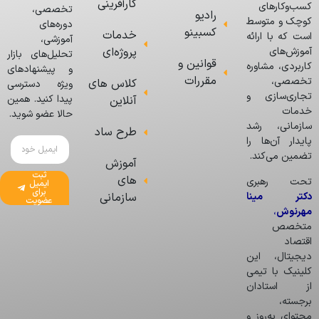
کارآفرینی
کسب‌وکارهای
تخصصی،
رادیو
کوچک و متوسط
دوره‌های
کسبینو
خدمات
است که با ارائه
آموزشی،
پروژه‌ای
آموزش‌های
تحلیل‌های بازار
قوانین و
کاربردی، مشاوره
و پیشنهادهای
مقررات
تخصصی،
کلاس های
ویژه دسترسی
تجاری‌سازی و
پیدا کنید. همین
آنلاین
خدمات
حالا عضو شوید.
سازمانی، رشد
طرح ساد
پایدار آن‌ها را
تضمین می‌کند.
آموزش
ثبت
های
تحت رهبری
ایمیل
برای
دکتر مینا
سازمانی
عضویت
مهرنوش
،
متخصص
اقتصاد
دیجیتال، این
کلینیک با تیمی
از استادان
برجسته،
محتوای به‌روز و