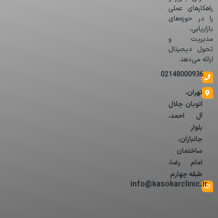
راهکارهای عملی
را در حوزه‌های
بازاریابی،
مدیریت و
تحول دیجیتال
ارائه می‌دهد.
02148000936
تهران،
اتوبان جلال
آل احمد،
بلوار
جانبازان،
ساختمان
امام رضا،
طبقه چهارم
info@kasokarclinic.ir