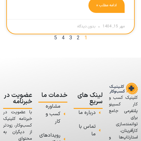
ادامه مطلب »
مهر 15, 1404
بدون دیدگاه
5
4
3
2
1
لینک های
خدمات ما
عضویت در
کلینیک کسب و
سریع
خبرنامه
کار کسبینو
مشاوره
پلتفرمی جامع
درباره ما
با عضویت در
کسب و
برای
خبرنامه کلینیک
کار
توانمندسازی
کسب‌وکار، زودتر
تماس با
کارآفرینان،
از دیگران به
ما
رویدادهای
استارتاپ‌ها و
محتوای