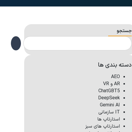
جستجو
دسته بندی ها
AEO
AR و VR
ChatGBT5
DeepSeek
Gemini AI
IT سازمانی
استارتاپ ها
استارتاپ های سبز