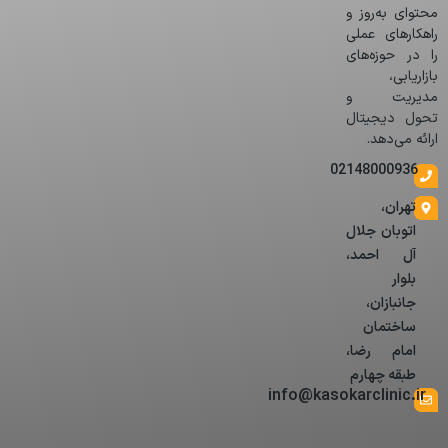
محتوای به‌روز و
راهکارهای عملی
را در حوزه‌های
بازاریابی،
مدیریت و
تحول دیجیتال
ارائه می‌دهد.
02148000936
تهران،
اتوبان جلال
آل احمد،
بلوار
جانبازان،
ساختمان
امام رضا،
طبقه چهارم
info@kasokarclinic.ir