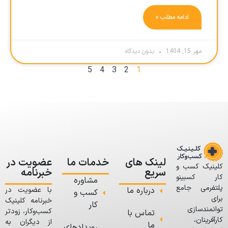
ادامه مطلب »
مهر 15, 1404
بدون دیدگاه
5
4
3
2
1
لینک های
خدمات ما
عضویت در
کلینیک کسب و
سریع
خبرنامه
کار کسبینو
مشاوره
پلتفرمی جامع
درباره ما
با عضویت در
کسب و
برای
خبرنامه کلینیک
کار
توانمندسازی
کسب‌وکار، زودتر
تماس با
کارآفرینان،
از دیگران به
ما
رویدادهای