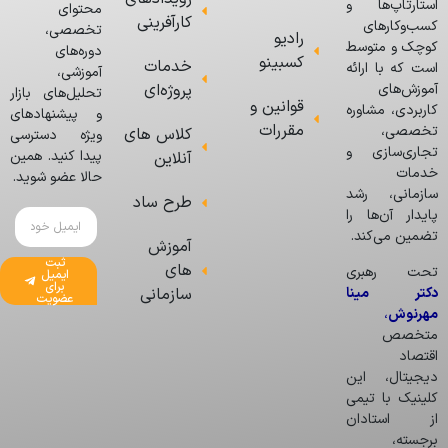
استارتاپ‌ها و
محتوای
کارآفرینی
کسب‌وکارهای
تخصصی،
رادیو
کوچک و متوسط
دوره‌های
کسبینو
خدمات
است که با ارائه
آموزشی،
پروژه‌ای
آموزش‌های
تحلیل‌های بازار
قوانین و
کاربردی، مشاوره
و پیشنهادهای
مقررات
تخصصی،
کلاس های
ویژه دسترسی
تجاری‌سازی و
پیدا کنید. همین
آنلاین
خدمات
حالا عضو شوید.
سازمانی، رشد
طرح ساد
پایدار آن‌ها را
تضمین می‌کند.
آموزش
ثبت
های
تحت رهبری
ایمیل
برای
دکتر مینا
سازمانی
عضویت
مهرنوش
،
متخصص
اقتصاد
دیجیتال، این
کلینیک با تیمی
از استادان
برجسته،