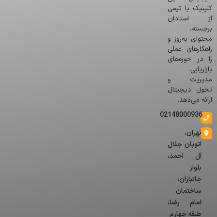
کلینیک با تیمی
از استادان
برجسته،
محتوای به‌روز و
راهکارهای عملی
را در حوزه‌های
بازاریابی،
مدیریت و
تحول دیجیتال
ارائه می‌دهد.
02148000936
تهران،
اتوبان جلال
آل احمد،
بلوار
جانبازان،
ساختمان
امام رضا،
طبقه چهارم