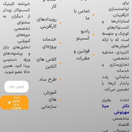
برای
خبرنامه کلینیک
کار
توانمندسازی
کسب‌وکار، زودتر
تماس با
کارآفرینان،
از دیگران به
ما
رویدادهای
استارتاپ‌ها و
محتوای
کارآفرینی
کسب‌وکارهای
تخصصی،
رادیو
کوچک و متوسط
دوره‌های
کسبینو
خدمات
است که با ارائه
آموزشی،
پروژه‌ای
آموزش‌های
تحلیل‌های بازار
قوانین و
کاربردی، مشاوره
و پیشنهادهای
مقررات
تخصصی،
کلاس های
ویژه دسترسی
تجاری‌سازی و
پیدا کنید. همین
آنلاین
خدمات
حالا عضو شوید.
سازمانی، رشد
طرح ساد
پایدار آن‌ها را
تضمین می‌کند.
آموزش
ثبت
های
تحت رهبری
ایمیل
برای
دکتر مینا
سازمانی
عضویت
مهرنوش
،
متخصص
اقتصاد
دیجیتال، این