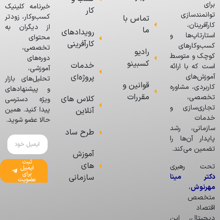
برای
خبرنامه کلینیک
کار
توانمندسازی
کسب‌وکار، زودتر
تماس با
کارآفرینان،
از دیگران به
ما
رویدادهای
استارتاپ‌ها و
محتوای
کارآفرینی
کسب‌وکارهای
تخصصی،
رادیو
کوچک و متوسط
دوره‌های
کسبینو
خدمات
است که با ارائه
آموزشی،
پروژه‌ای
آموزش‌های
تحلیل‌های بازار
قوانین و
کاربردی، مشاوره
و پیشنهادهای
مقررات
تخصصی،
کلاس های
ویژه دسترسی
تجاری‌سازی و
پیدا کنید. همین
آنلاین
خدمات
حالا عضو شوید.
سازمانی، رشد
طرح ساد
پایدار آن‌ها را
تضمین می‌کند.
آموزش
ثبت
های
تحت رهبری
ایمیل
برای
دکتر مینا
سازمانی
عضویت
مهرنوش
،
متخصص
اقتصاد
دیجیتال، این