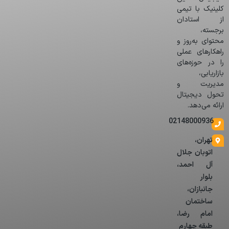
کلینیک با تیمی
از استادان
برجسته،
محتوای به‌روز و
راهکارهای عملی
را در حوزه‌های
بازاریابی،
مدیریت و
تحول دیجیتال
ارائه می‌دهد.
02148000936
تهران،
اتوبان جلال
آل احمد،
بلوار
جانبازان،
ساختمان
امام رضا،
طبقه چهارم