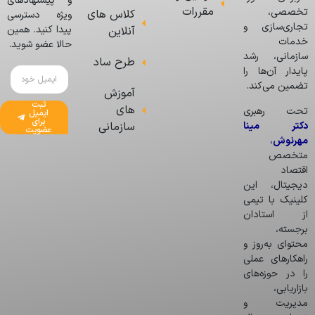
و پیشنهادهای
مقررات
تخصصی،
کلاس های
ویژه دسترسی
تجاری‌سازی و
پیدا کنید. همین
آنلاین
خدمات
حالا عضو شوید.
سازمانی، رشد
طرح ساد
پایدار آن‌ها را
تضمین می‌کند.
آموزش
ثبت
های
تحت رهبری
ایمیل
برای
دکتر مینا
سازمانی
عضویت
مهرنوش
،
متخصص
اقتصاد
دیجیتال، این
کلینیک با تیمی
از استادان
برجسته،
محتوای به‌روز و
راهکارهای عملی
را در حوزه‌های
بازاریابی،
مدیریت و