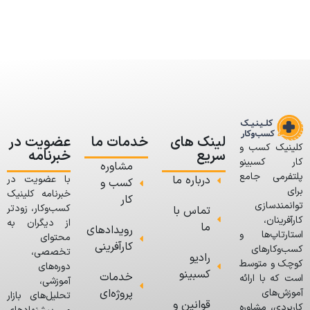
لینک های
خدمات ما
عضویت در
کلینیک کسب و
سریع
خبرنامه
کار کسبینو
مشاوره
پلتفرمی جامع
درباره ما
با عضویت در
کسب و
برای
خبرنامه کلینیک
کار
توانمندسازی
کسب‌وکار، زودتر
تماس با
کارآفرینان،
از دیگران به
ما
رویدادهای
استارتاپ‌ها و
محتوای
کارآفرینی
کسب‌وکارهای
تخصصی،
رادیو
کوچک و متوسط
دوره‌های
کسبینو
خدمات
است که با ارائه
آموزشی،
پروژه‌ای
آموزش‌های
تحلیل‌های بازار
قوانین و
کاربردی، مشاوره