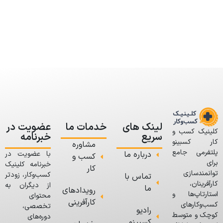
لینک های
خدمات ما
عضویت در
کلینیک کسب و
سریع
خبرنامه
کار کسبینو
مشاوره
پلتفرمی جامع
درباره ما
با عضویت در
کسب و
برای
خبرنامه کلینیک
کار
توانمندسازی
کسب‌وکار، زودتر
تماس با
کارآفرینان،
از دیگران به
ما
رویدادهای
استارتاپ‌ها و
محتوای
کارآفرینی
کسب‌وکارهای
تخصصی،
رادیو
کوچک و متوسط
دوره‌های
کسبینو