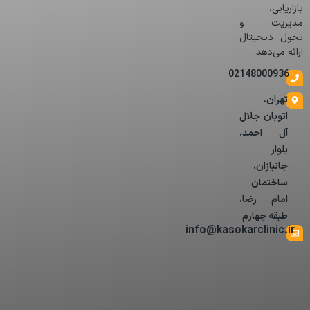
بازاریابی،
مدیریت و
تحول دیجیتال
ارائه می‌دهد.
02148000936
تهران،
اتوبان جلال
آل احمد،
بلوار
جانبازان،
ساختمان
امام رضا،
طبقه چهارم
info@kasokarclinic.ir