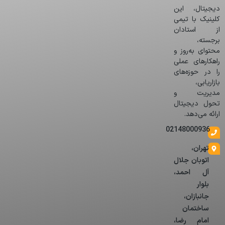
دیجیتال، این
کلینیک با تیمی
از استادان
برجسته،
محتوای به‌روز و
راهکارهای عملی
را در حوزه‌های
بازاریابی،
مدیریت و
تحول دیجیتال
ارائه می‌دهد.
02148000936
تهران،
اتوبان جلال
آل احمد،
بلوار
جانبازان،
ساختمان
امام رضا،