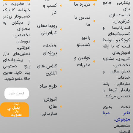
پلتفرمی جامع
درباره ما
با عضویت در
کسب و
برای
خبرنامه کلینیک
کار
توانمندسازی
کسب‌وکار، زودتر
تماس با
کارآفرینان،
از دیگران به
ما
رویدادهای
استارتاپ‌ها و
محتوای
کارآفرینی
کسب‌وکارهای
تخصصی،
رادیو
کوچک و متوسط
دوره‌های
کسبینو
خدمات
است که با ارائه
آموزشی،
پروژه‌ای
آموزش‌های
تحلیل‌های بازار
قوانین و
کاربردی، مشاوره
و پیشنهادهای
مقررات
تخصصی،
کلاس های
ویژه دسترسی
تجاری‌سازی و
پیدا کنید. همین
آنلاین
خدمات
حالا عضو شوید.
سازمانی، رشد
طرح ساد
پایدار آن‌ها را
تضمین می‌کند.
آموزش
ثبت
های
تحت رهبری
ایمیل
برای
دکتر مینا
سازمانی
عضویت
مهرنوش
،
متخصص
اقتصاد