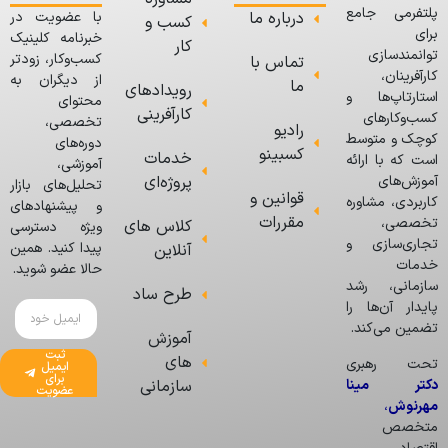
پلتفرمی جامع
درباره ما
با عضویت در
کسب و
برای
خبرنامه کلینیک
کار
توانمندسازی
کسب‌وکار، زودتر
تماس با
کارآفرینان،
از دیگران به
ما
رویدادهای
استارتاپ‌ها و
محتوای
کارآفرینی
کسب‌وکارهای
تخصصی،
رادیو
کوچک و متوسط
دوره‌های
کسبینو
خدمات
است که با ارائه
آموزشی،
پروژه‌ای
آموزش‌های
تحلیل‌های بازار
قوانین و
کاربردی، مشاوره
و پیشنهادهای
مقررات
تخصصی،
کلاس های
ویژه دسترسی
تجاری‌سازی و
پیدا کنید. همین
آنلاین
خدمات
حالا عضو شوید.
سازمانی، رشد
طرح ساد
پایدار آن‌ها را
تضمین می‌کند.
آموزش
ثبت
های
تحت رهبری
ایمیل
برای
دکتر مینا
سازمانی
عضویت
مهرنوش
،
متخصص