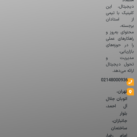
اقتصاد
دیجیتال، این
کلینیک با تیمی
از استادان
برجسته،
محتوای به‌روز و
راهکارهای عملی
را در حوزه‌های
بازاریابی،
مدیریت و
تحول دیجیتال
ارائه می‌دهد.
02148000936
تهران،
اتوبان جلال
آل احمد،
بلوار
جانبازان،
ساختمان
امام رضا،