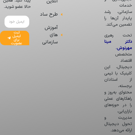
پیدا کنید. همین
آنلاین
خدمات
حالا عضو شوید.
سازمانی، رشد
طرح ساد
پایدار آن‌ها را
تضمین می‌کند.
آموزش
ثبت
های
تحت رهبری
ایمیل
برای
دکتر مینا
سازمانی
عضویت
مهرنوش
،
متخصص
اقتصاد
دیجیتال، این
کلینیک با تیمی
از استادان
برجسته،
محتوای به‌روز و
راهکارهای عملی
را در حوزه‌های
بازاریابی،
مدیریت و
تحول دیجیتال
ارائه می‌دهد.