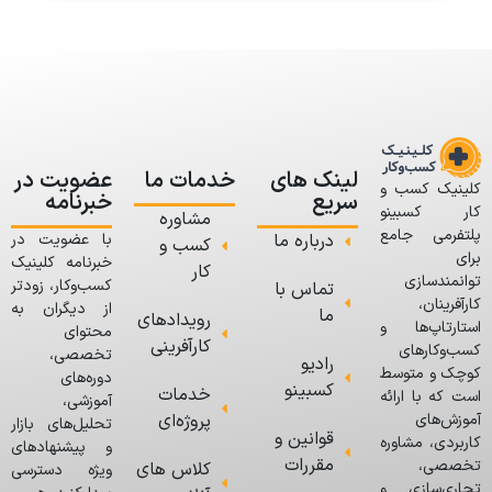
لینک های
خدمات ما
عضویت در
کلینیک کسب و
سریع
خبرنامه
کار کسبینو
مشاوره
پلتفرمی جامع
درباره ما
با عضویت در
کسب و
برای
خبرنامه کلینیک
کار
توانمندسازی
کسب‌وکار، زودتر
تماس با
کارآفرینان،
از دیگران به
ما
رویدادهای
استارتاپ‌ها و
محتوای
کارآفرینی
کسب‌وکارهای
تخصصی،
رادیو
کوچک و متوسط
دوره‌های
کسبینو
خدمات
است که با ارائه
آموزشی،
پروژه‌ای
آموزش‌های
تحلیل‌های بازار
قوانین و
کاربردی، مشاوره
و پیشنهادهای
مقررات
تخصصی،
کلاس های
ویژه دسترسی
تجاری‌سازی و