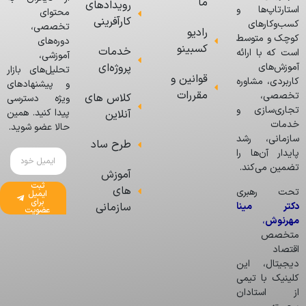
ما
رویدادهای
استارتاپ‌ها و
محتوای
کارآفرینی
کسب‌وکارهای
تخصصی،
رادیو
کوچک و متوسط
دوره‌های
کسبینو
خدمات
است که با ارائه
آموزشی،
پروژه‌ای
آموزش‌های
تحلیل‌های بازار
قوانین و
کاربردی، مشاوره
و پیشنهادهای
مقررات
تخصصی،
کلاس های
ویژه دسترسی
تجاری‌سازی و
پیدا کنید. همین
آنلاین
خدمات
حالا عضو شوید.
سازمانی، رشد
طرح ساد
پایدار آن‌ها را
تضمین می‌کند.
آموزش
ثبت
های
تحت رهبری
ایمیل
برای
دکتر مینا
سازمانی
عضویت
مهرنوش
،
متخصص
اقتصاد
دیجیتال، این
کلینیک با تیمی
از استادان