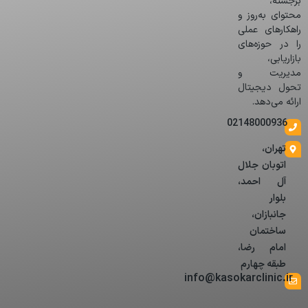
برجسته،
محتوای به‌روز و
راهکارهای عملی
را در حوزه‌های
بازاریابی،
مدیریت و
تحول دیجیتال
ارائه می‌دهد.
02148000936
تهران،
اتوبان جلال
آل احمد،
بلوار
جانبازان،
ساختمان
امام رضا،
طبقه چهارم
info@kasokarclinic.ir