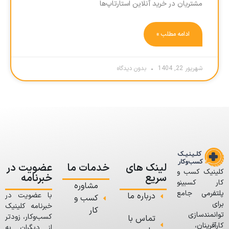
مشتریان در خرید آنلاین استارتاپ‌ها
ادامه مطلب »
شهریور 22, 1404
بدون دیدگاه
لینک های
خدمات ما
عضویت در
کلینیک کسب و
سریع
خبرنامه
کار کسبینو
مشاوره
پلتفرمی جامع
درباره ما
با عضویت در
کسب و
برای
خبرنامه کلینیک
کار
توانمندسازی
کسب‌وکار، زودتر
تماس با
کارآفرینان،
از دیگران به