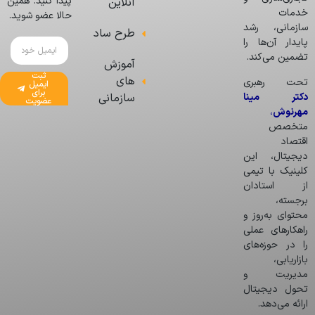
پیدا کنید. همین
آنلاین
خدمات
حالا عضو شوید.
سازمانی، رشد
طرح ساد
پایدار آن‌ها را
تضمین می‌کند.
آموزش
ثبت
های
تحت رهبری
ایمیل
برای
دکتر مینا
سازمانی
عضویت
مهرنوش
،
متخصص
اقتصاد
دیجیتال، این
کلینیک با تیمی
از استادان
برجسته،
محتوای به‌روز و
راهکارهای عملی
را در حوزه‌های
بازاریابی،
مدیریت و
تحول دیجیتال
ارائه می‌دهد.