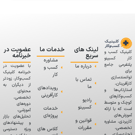
لینک های
خدمات ما
عضویت در
کلینیک کسب و
سریع
خبرنامه
کار کسبینو
مشاوره
پلتفرمی جامع
درباره ما
با عضویت در
کسب و
برای
خبرنامه کلینیک
کار
توانمندسازی
کسب‌وکار، زودتر
تماس با
کارآفرینان،
از دیگران به
ما
رویدادهای
استارتاپ‌ها و
محتوای
کارآفرینی
کسب‌وکارهای
تخصصی،
رادیو
کوچک و متوسط
دوره‌های
کسبینو
خدمات
است که با ارائه
آموزشی،
پروژه‌ای
آموزش‌های
تحلیل‌های بازار
قوانین و
کاربردی، مشاوره
و پیشنهادهای
مقررات
تخصصی،
کلاس های
ویژه دسترسی
تجاری‌سازی و