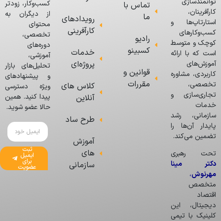
توانمندسازی
کسب‌وکار، زودتر
تماس با
کارآفرینان،
از دیگران به
ما
رویدادهای
استارتاپ‌ها و
محتوای
کارآفرینی
کسب‌وکارهای
تخصصی،
رادیو
کوچک و متوسط
دوره‌های
کسبینو
خدمات
است که با ارائه
آموزشی،
پروژه‌ای
آموزش‌های
تحلیل‌های بازار
قوانین و
کاربردی، مشاوره
و پیشنهادهای
مقررات
تخصصی،
کلاس های
ویژه دسترسی
تجاری‌سازی و
پیدا کنید. همین
آنلاین
خدمات
حالا عضو شوید.
سازمانی، رشد
طرح ساد
پایدار آن‌ها را
تضمین می‌کند.
آموزش
ثبت
های
تحت رهبری
ایمیل
برای
دکتر مینا
سازمانی
عضویت
مهرنوش
،
متخصص
اقتصاد
دیجیتال، این
کلینیک با تیمی