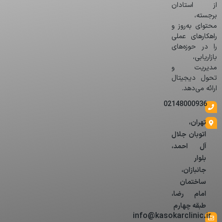
از استادان
برجسته،
محتوای به‌روز و
راهکارهای عملی
را در حوزه‌های
بازاریابی،
مدیریت و
تحول دیجیتال
ارائه می‌دهد.
02148000936
تهران،
اتوبان جلال
آل احمد،
بلوار
جانبازان،
ساختمان
امام رضا،
طبقه چهارم
info@kasokarclinic.ir