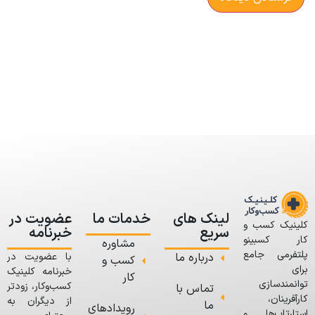
لینک های
خدمات ما
عضویت در
کلینیک کسب و
سریع
خبرنامه
کار کسبینو
مشاوره
پلتفرمی جامع
درباره ما
با عضویت در
کسب و
برای
خبرنامه کلینیک
کار
توانمندسازی
کسب‌وکار، زودتر
تماس با
کارآفرینان،
از دیگران به
ما
رویدادهای
استارتاپ‌ها و