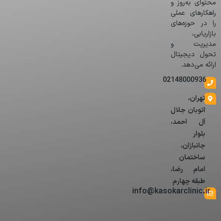
محتوای به‌روز و
راهکارهای عملی
را در حوزه‌های
بازاریابی،
مدیریت و
تحول دیجیتال
ارائه می‌دهد.
02148000936
تهران،
اتوبان جلال
آل احمد،
بلوار
جانبازان،
ساختمان
امام رضا،
طبقه چهارم
info@kasokarclinic.ir