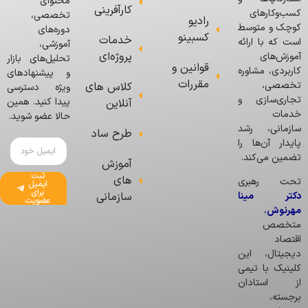
محتوای
کارآفرینی
کسب‌وکارهای
تخصصی،
رادیو
کوچک و متوسط
دوره‌های
کسبینو
خدمات
است که با ارائه
آموزشی،
پروژه‌ای
آموزش‌های
تحلیل‌های بازار
قوانین و
کاربردی، مشاوره
و پیشنهادهای
مقررات
تخصصی،
کلاس های
ویژه دسترسی
تجاری‌سازی و
پیدا کنید. همین
آنلاین
خدمات
حالا عضو شوید.
سازمانی، رشد
طرح ساد
پایدار آن‌ها را
تضمین می‌کند.
آموزش
ثبت
های
تحت رهبری
ایمیل
برای
دکتر مینا
سازمانی
عضویت
مهرنوش
،
متخصص
اقتصاد
دیجیتال، این
کلینیک با تیمی
از استادان
برجسته،