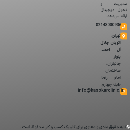
مدیریت و
تحول دیجیتال
ارائه می‌دهد.
02148000936
تهران،
اتوبان جلال
آل احمد،
بلوار
جانبازان،
ساختمان
امام رضا،
طبقه چهارم
info@kasokarclinic.ir
کلیه حقوق مادی و معنوی برای کلینیک کسب و کار محفوظ است .