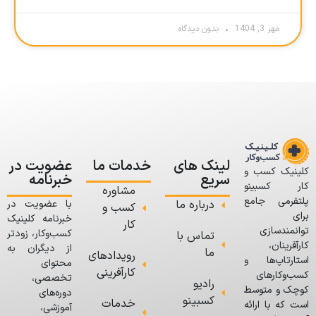
مهر 3, 1404
بدون دیدگاه
لینک های
خدمات ما
عضویت در
کلینیک کسب و
سریع
خبرنامه
کار کسبینو
مشاوره
پلتفرمی جامع
درباره ما
با عضویت در
کسب و
برای
خبرنامه کلینیک
کار
توانمندسازی
کسب‌وکار، زودتر
تماس با
کارآفرینان،
از دیگران به
ما
رویدادهای
استارتاپ‌ها و
محتوای
کارآفرینی
کسب‌وکارهای
تخصصی،
رادیو
کوچک و متوسط
دوره‌های
کسبینو
خدمات
است که با ارائه
آموزشی،