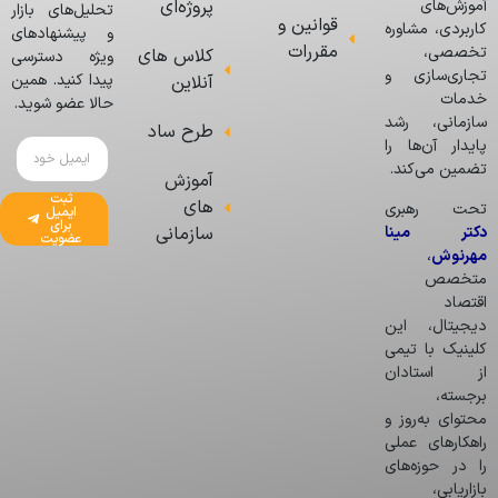
پروژه‌ای
آموزش‌های
تحلیل‌های بازار
قوانین و
کاربردی، مشاوره
و پیشنهادهای
مقررات
تخصصی،
کلاس های
ویژه دسترسی
تجاری‌سازی و
پیدا کنید. همین
آنلاین
خدمات
حالا عضو شوید.
سازمانی، رشد
طرح ساد
پایدار آن‌ها را
تضمین می‌کند.
آموزش
ثبت
های
تحت رهبری
ایمیل
برای
دکتر مینا
سازمانی
عضویت
مهرنوش
،
متخصص
اقتصاد
دیجیتال، این
کلینیک با تیمی
از استادان
برجسته،
محتوای به‌روز و
راهکارهای عملی
را در حوزه‌های
بازاریابی،