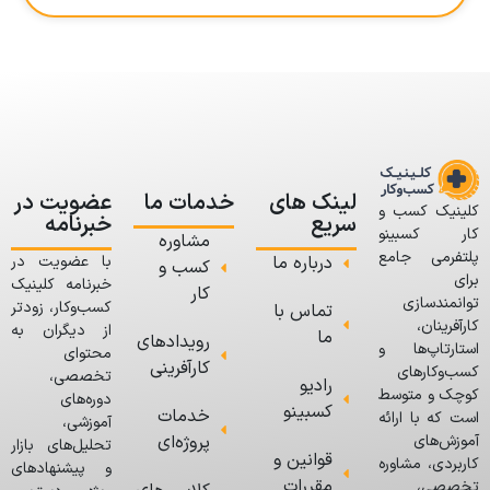
لینک های
خدمات ما
عضویت در
کلینیک کسب و
سریع
خبرنامه
کار کسبینو
مشاوره
پلتفرمی جامع
درباره ما
با عضویت در
کسب و
برای
خبرنامه کلینیک
کار
توانمندسازی
کسب‌وکار، زودتر
تماس با
کارآفرینان،
از دیگران به
ما
رویدادهای
استارتاپ‌ها و
محتوای
کارآفرینی
کسب‌وکارهای
تخصصی،
رادیو
کوچک و متوسط
دوره‌های
کسبینو
خدمات
است که با ارائه
آموزشی،
پروژه‌ای
آموزش‌های
تحلیل‌های بازار
قوانین و
کاربردی، مشاوره
و پیشنهادهای
مقررات
تخصصی،