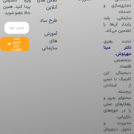
کلاس های
ویژه دسترسی
تجاری‌سازی و
پیدا کنید. همین
آنلاین
خدمات
حالا عضو شوید.
سازمانی، رشد
طرح ساد
پایدار آن‌ها را
تضمین می‌کند.
آموزش
ثبت
های
تحت رهبری
ایمیل
برای
دکتر مینا
سازمانی
عضویت
مهرنوش
،
متخصص
اقتصاد
دیجیتال، این
کلینیک با تیمی
از استادان
برجسته،
محتوای به‌روز و
راهکارهای عملی
را در حوزه‌های
بازاریابی،
مدیریت و
تحول دیجیتال