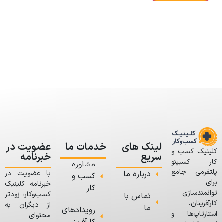
لینک های
خدمات ما
عضویت در
کلینیک کسب و
سریع
خبرنامه
کار کسبینو
مشاوره
پلتفرمی جامع
درباره ما
با عضویت در
کسب و
برای
خبرنامه کلینیک
کار
توانمندسازی
کسب‌وکار، زودتر
تماس با
کارآفرینان،
از دیگران به
ما
رویدادهای
استارتاپ‌ها و
محتوای