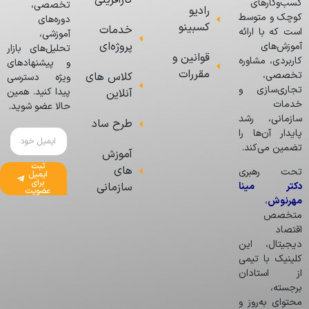
کارآفرینی
کسب‌وکارهای
تخصصی،
رادیو
کوچک و متوسط
دوره‌های
کسبینو
خدمات
است که با ارائه
آموزشی،
پروژه‌ای
آموزش‌های
تحلیل‌های بازار
قوانین و
کاربردی، مشاوره
و پیشنهادهای
مقررات
تخصصی،
کلاس های
ویژه دسترسی
تجاری‌سازی و
پیدا کنید. همین
آنلاین
خدمات
حالا عضو شوید.
سازمانی، رشد
طرح ساد
پایدار آن‌ها را
تضمین می‌کند.
آموزش
ثبت
های
تحت رهبری
ایمیل
برای
دکتر مینا
سازمانی
عضویت
مهرنوش
،
متخصص
اقتصاد
دیجیتال، این
کلینیک با تیمی
از استادان
برجسته،
محتوای به‌روز و