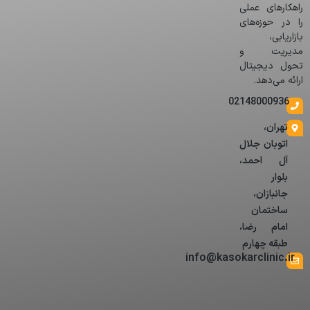
راهکارهای عملی
را در حوزه‌های
بازاریابی،
مدیریت و
تحول دیجیتال
ارائه می‌دهد.
02148000936
تهران،
اتوبان جلال
آل احمد،
بلوار
جانبازان،
ساختمان
امام رضا،
طبقه چهارم
info@kasokarclinic.ir