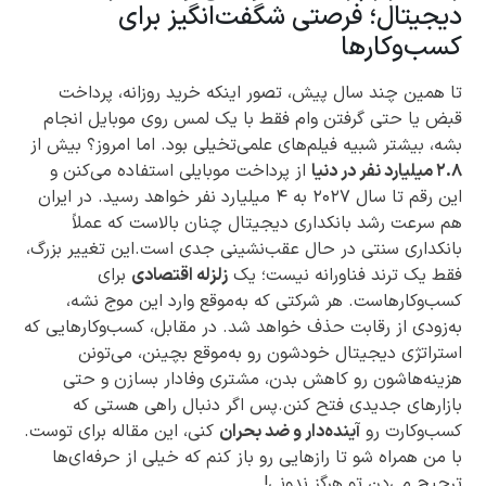
دیجیتال؛ فرصتی شگفت‌انگیز برای
کسب‌وکارها
تا همین چند سال پیش، تصور اینکه خرید روزانه، پرداخت
قبض یا حتی گرفتن وام فقط با یک لمس روی موبایل انجام
بشه، بیشتر شبیه فیلم‌های علمی‌تخیلی بود. اما امروز؟ بیش از
۲.۸ میلیارد نفر در دنیا
از پرداخت موبایلی استفاده می‌کنن و
این رقم تا سال ۲۰۲۷ به ۴ میلیارد نفر خواهد رسید. در ایران
هم سرعت رشد بانکداری دیجیتال چنان بالاست که عملاً
بانکداری سنتی در حال عقب‌نشینی جدی است.این تغییر بزرگ،
فقط یک ترند فناورانه نیست؛ یک
زلزله اقتصادی
برای
کسب‌وکارهاست. هر شرکتی که به‌موقع وارد این موج نشه،
به‌زودی از رقابت حذف خواهد شد. در مقابل، کسب‌وکارهایی که
استراتژی دیجیتال خودشون رو به‌موقع بچینن، می‌تونن
هزینه‌هاشون رو کاهش بدن، مشتری وفادار بسازن و حتی
بازارهای جدیدی فتح کنن.پس اگر دنبال راهی هستی که
کسب‌وکارت رو
آینده‌دار و ضد بحران
کنی، این مقاله برای توست.
با من همراه شو تا رازهایی رو باز کنم که خیلی از حرفه‌ای‌ها
ترجیح می‌دن تو هرگز ندونی!