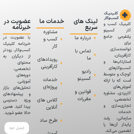
لینک های
خدمات ما
عضویت در
کلینیک کسب و
سریع
خبرنامه
کار کسبینو
مشاوره
پلتفرمی جامع
درباره ما
با عضویت در
کسب و
برای
خبرنامه کلینیک
کار
توانمندسازی
کسب‌وکار، زودتر
تماس با
کارآفرینان،
از دیگران به
ما
رویدادهای
استارتاپ‌ها و
محتوای
کارآفرینی
کسب‌وکارهای
تخصصی،
رادیو
کوچک و متوسط
دوره‌های
کسبینو
خدمات
است که با ارائه
آموزشی،
پروژه‌ای
آموزش‌های
تحلیل‌های بازار
قوانین و
کاربردی، مشاوره
و پیشنهادهای
مقررات
تخصصی،
کلاس های
ویژه دسترسی
تجاری‌سازی و
پیدا کنید. همین
آنلاین
خدمات
حالا عضو شوید.
سازمانی، رشد
طرح ساد
پایدار آن‌ها را
تضمین می‌کند.
آموزش