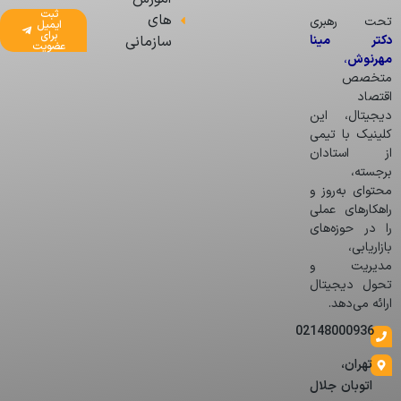
ثبت
های
تحت رهبری
ایمیل
برای
دکتر مینا
سازمانی
عضویت
مهرنوش
،
متخصص
اقتصاد
دیجیتال، این
کلینیک با تیمی
از استادان
برجسته،
محتوای به‌روز و
راهکارهای عملی
را در حوزه‌های
بازاریابی،
مدیریت و
تحول دیجیتال
ارائه می‌دهد.
02148000936
تهران،
اتوبان جلال