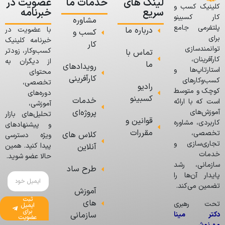
لینک های
خدمات ما
عضویت در
کلینیک کسب و
سریع
خبرنامه
کار کسبینو
مشاوره
پلتفرمی جامع
درباره ما
با عضویت در
کسب و
برای
خبرنامه کلینیک
کار
توانمندسازی
کسب‌وکار، زودتر
تماس با
کارآفرینان،
از دیگران به
ما
رویدادهای
استارتاپ‌ها و
محتوای
کارآفرینی
کسب‌وکارهای
تخصصی،
رادیو
کوچک و متوسط
دوره‌های
کسبینو
خدمات
است که با ارائه
آموزشی،
پروژه‌ای
آموزش‌های
تحلیل‌های بازار
قوانین و
کاربردی، مشاوره
و پیشنهادهای
مقررات
تخصصی،
کلاس های
ویژه دسترسی
تجاری‌سازی و
پیدا کنید. همین
آنلاین
خدمات
حالا عضو شوید.
سازمانی، رشد
طرح ساد
پایدار آن‌ها را
تضمین می‌کند.
آموزش
ثبت
های
تحت رهبری
ایمیل
برای
دکتر مینا
سازمانی
عضویت