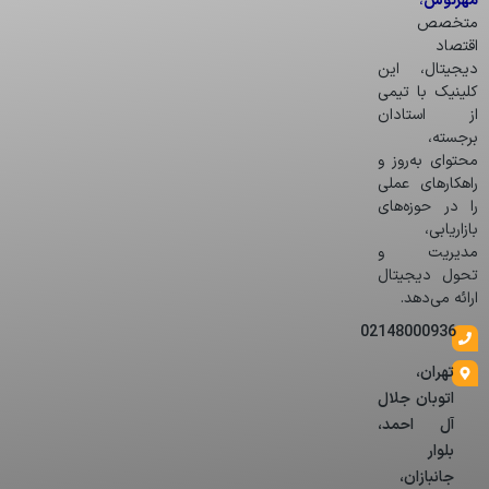
مهرنوش
،
متخصص
اقتصاد
دیجیتال، این
کلینیک با تیمی
از استادان
برجسته،
محتوای به‌روز و
راهکارهای عملی
را در حوزه‌های
بازاریابی،
مدیریت و
تحول دیجیتال
ارائه می‌دهد.
02148000936
تهران،
اتوبان جلال
آل احمد،
بلوار
جانبازان،