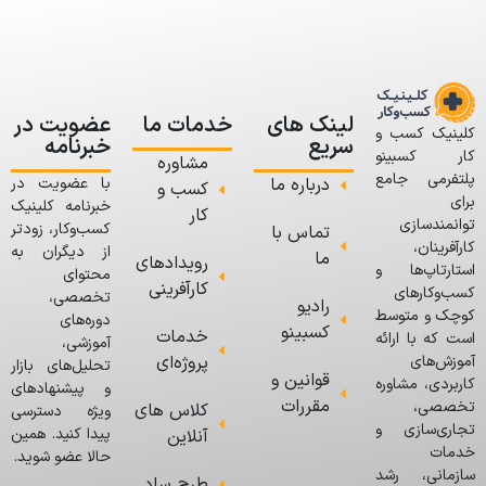
لینک های
خدمات ما
عضویت در
کلینیک کسب و
سریع
خبرنامه
کار کسبینو
مشاوره
پلتفرمی جامع
درباره ما
با عضویت در
کسب و
برای
خبرنامه کلینیک
کار
توانمندسازی
کسب‌وکار، زودتر
تماس با
کارآفرینان،
از دیگران به
ما
رویدادهای
استارتاپ‌ها و
محتوای
کارآفرینی
کسب‌وکارهای
تخصصی،
رادیو
کوچک و متوسط
دوره‌های
کسبینو
خدمات
است که با ارائه
آموزشی،
پروژه‌ای
آموزش‌های
تحلیل‌های بازار
قوانین و
کاربردی، مشاوره
و پیشنهادهای
مقررات
تخصصی،
کلاس های
ویژه دسترسی
تجاری‌سازی و
پیدا کنید. همین
آنلاین
خدمات
حالا عضو شوید.
سازمانی، رشد
طرح ساد