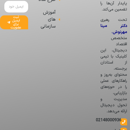
پایدار آن‌ها را
تضمین می‌کند.
آموزش
ثبت
های
تحت رهبری
ایمیل
برای
دکتر مینا
سازمانی
عضویت
مهرنوش
،
متخصص
اقتصاد
دیجیتال، این
کلینیک با تیمی
از استادان
برجسته،
محتوای به‌روز و
راهکارهای عملی
را در حوزه‌های
بازاریابی،
مدیریت و
تحول دیجیتال
ارائه می‌دهد.
02148000936