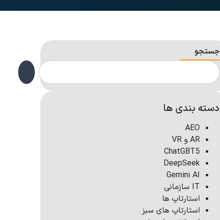
جستجو
دسته بندی ها
AEO
AR و VR
ChatGBT5
DeepSeek
Gemini AI
IT سازمانی
استارتاپ ها
استارتاپ های سبز