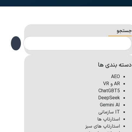
جستجو
دسته بندی ها
AEO
AR و VR
ChatGBT5
DeepSeek
Gemini AI
IT سازمانی
استارتاپ ها
استارتاپ های سبز