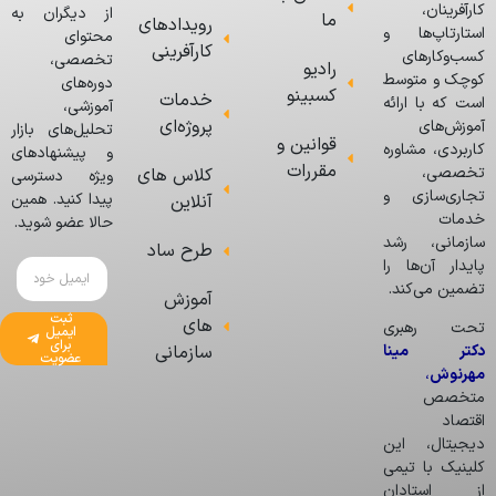
کارآفرینان،
از دیگران به
ما
رویدادهای
استارتاپ‌ها و
محتوای
کارآفرینی
کسب‌وکارهای
تخصصی،
رادیو
کوچک و متوسط
دوره‌های
کسبینو
خدمات
است که با ارائه
آموزشی،
پروژه‌ای
آموزش‌های
تحلیل‌های بازار
قوانین و
کاربردی، مشاوره
و پیشنهادهای
مقررات
تخصصی،
کلاس های
ویژه دسترسی
تجاری‌سازی و
پیدا کنید. همین
آنلاین
خدمات
حالا عضو شوید.
سازمانی، رشد
طرح ساد
پایدار آن‌ها را
تضمین می‌کند.
آموزش
ثبت
های
تحت رهبری
ایمیل
برای
دکتر مینا
سازمانی
عضویت
مهرنوش
،
متخصص
اقتصاد
دیجیتال، این
کلینیک با تیمی
از استادان