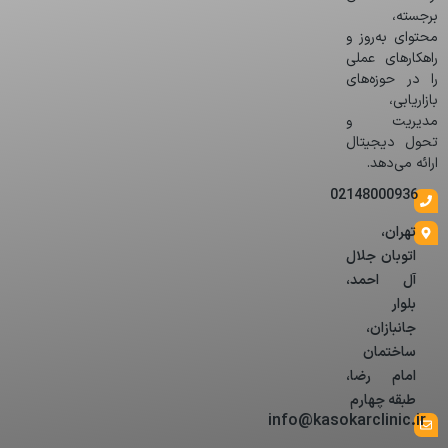
برجسته،
محتوای به‌روز و
راهکارهای عملی
را در حوزه‌های
بازاریابی،
مدیریت و
تحول دیجیتال
ارائه می‌دهد.
02148000936
تهران،
اتوبان جلال
آل احمد،
بلوار
جانبازان،
ساختمان
امام رضا،
طبقه چهارم
info@kasokarclinic.ir