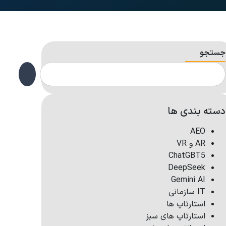
جستجو
دسته بندی ها
AEO
AR و VR
ChatGBT5
DeepSeek
Gemini AI
IT سازمانی
استارتاپ ها
استارتاپ های سبز