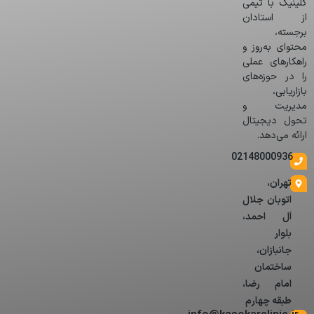
کلینیک با تیمی
از استادان
برجسته،
محتوای به‌روز و
راهکارهای عملی
را در حوزه‌های
بازاریابی،
مدیریت و
تحول دیجیتال
ارائه می‌دهد.
02148000936
تهران،
اتوبان جلال
آل احمد،
بلوار
جانبازان،
ساختمان
امام رضا،
طبقه چهارم