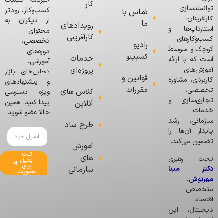
خبرنامه کلینیک
کار
توانمندسازی
کسب‌وکار، زودتر
تماس با
کارآفرینان،
از دیگران به
ما
رویدادهای
استارتاپ‌ها و
محتوای
کارآفرینی
کسب‌وکارهای
تخصصی،
رادیو
کوچک و متوسط
دوره‌های
کسبینو
خدمات
است که با ارائه
آموزشی،
پروژه‌ای
آموزش‌های
تحلیل‌های بازار
قوانین و
کاربردی، مشاوره
و پیشنهادهای
مقررات
تخصصی،
کلاس های
ویژه دسترسی
تجاری‌سازی و
پیدا کنید. همین
آنلاین
خدمات
حالا عضو شوید.
سازمانی، رشد
طرح ساد
پایدار آن‌ها را
تضمین می‌کند.
آموزش
ثبت
های
تحت رهبری
ایمیل
برای
دکتر مینا
سازمانی
عضویت
مهرنوش
،
متخصص
اقتصاد
دیجیتال، این