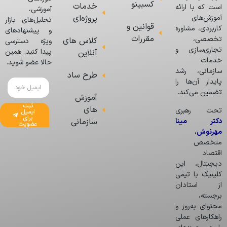
کسبینو
خدمات
است که با ارائه
آموزشی،
پروژه‌ای
آموزش‌های
تحلیل‌های بازار
قوانین و
کاربردی، مشاوره
و پیشنهادهای
مقررات
تخصصی،
کلاس های
ویژه دسترسی
تجاری‌سازی و
پیدا کنید. همین
آنلاین
خدمات
حالا عضو شوید.
سازمانی، رشد
طرح ساد
پایدار آن‌ها را
تضمین می‌کند.
آموزش
ثبت
های
تحت رهبری
ایمیل
برای
دکتر مینا
سازمانی
عضویت
مهرنوش
،
متخصص
اقتصاد
دیجیتال، این
کلینیک با تیمی
از استادان
برجسته،
محتوای به‌روز و
راهکارهای عملی