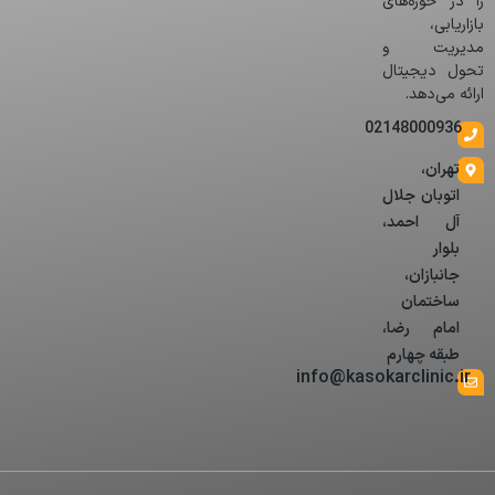
را در حوزه‌های
بازاریابی،
مدیریت و
تحول دیجیتال
ارائه می‌دهد.
02148000936
تهران،
اتوبان جلال
آل احمد،
بلوار
جانبازان،
ساختمان
امام رضا،
طبقه چهارم
info@kasokarclinic.ir