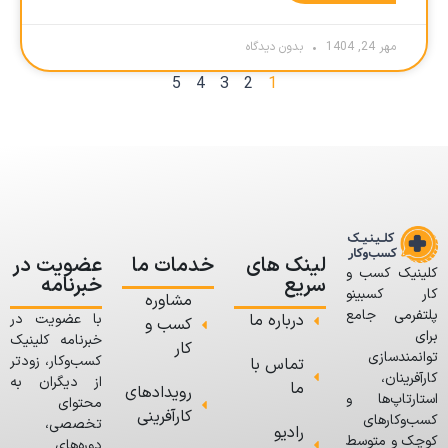
مهر 24, 1404
بدون دیدگاه
5
4
3
2
1
لینک های
خدمات ما
عضویت در
کلینیک کسب و
سریع
خبرنامه
کار کسبینو
مشاوره
پلتفرمی جامع
درباره ما
با عضویت در
کسب و
برای
خبرنامه کلینیک
کار
توانمندسازی
کسب‌وکار، زودتر
تماس با
کارآفرینان،
از دیگران به
ما
رویدادهای
استارتاپ‌ها و
محتوای
کارآفرینی
کسب‌وکارهای
تخصصی،
رادیو
کوچک و متوسط
دوره‌های