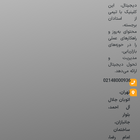
دیجیتال، این
کلینیک با تیمی
از استادان
برجسته،
محتوای به‌روز و
راهکارهای عملی
را در حوزه‌های
بازاریابی،
مدیریت و
تحول دیجیتال
ارائه می‌دهد.
02148000936
تهران،
اتوبان جلال
آل احمد،
بلوار
جانبازان،
ساختمان
امام رضا،