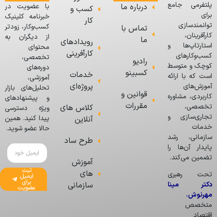
پلتفرمی جامع
درباره ما
با عضویت در
کسب و
برای
خبرنامه کلینیک
کار
توانمندسازی
کسب‌وکار، زودتر
تماس با
کارآفرینان،
از دیگران به
ما
رویدادهای
استارتاپ‌ها و
محتوای
کارآفرینی
کسب‌وکارهای
تخصصی،
رادیو
کوچک و متوسط
دوره‌های
کسبینو
خدمات
است که با ارائه
آموزشی،
پروژه‌ای
آموزش‌های
تحلیل‌های بازار
قوانین و
کاربردی، مشاوره
و پیشنهادهای
مقررات
تخصصی،
کلاس های
ویژه دسترسی
تجاری‌سازی و
پیدا کنید. همین
آنلاین
خدمات
حالا عضو شوید.
سازمانی، رشد
طرح ساد
پایدار آن‌ها را
تضمین می‌کند.
آموزش
ثبت
های
تحت رهبری
ایمیل
برای
دکتر مینا
سازمانی
عضویت
مهرنوش
،
متخصص
اقتصاد