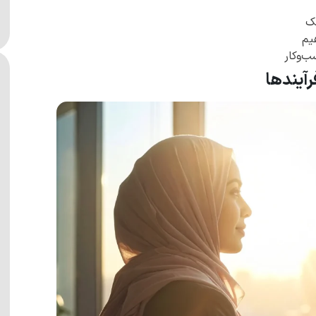
چک
یم
ب‌وکار
رآیندها