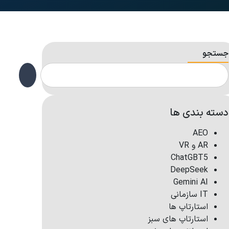
جستجو
دسته بندی ها
AEO
AR و VR
ChatGBT5
DeepSeek
Gemini AI
IT سازمانی
استارتاپ ها
استارتاپ های سبز