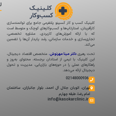
ل
کلینیک کسب و کار کسبینو پلتفرمی جامع برای توانمندسازی
کارآفرینان، استارتاپ‌ها و کسب‌وکارهای کوچک و متوسط است
که با ارائه آموزش‌های کاربردی، مشاوره تخصصی،
تجاری‌سازی و خدمات سازمانی، رشد پایدار آن‌ها را تضمین
می‌کند.
تحت رهبری
دکتر مینا مهرنوش
،
متخصص اقتصاد دیجیتال،
این کلینیک با تیمی از استادان برجسته، محتوای به‌روز و
راهکارهای عملی را در حوزه‌های بازاریابی، مدیریت و تحول
دیجیتال ارائه می‌دهد.
02148000936
تهران، اتوبان جلال آل احمد، بلوار جانبازان، ساختمان
امام رضا، طبقه چهارم
info@kasokarclinic.ir