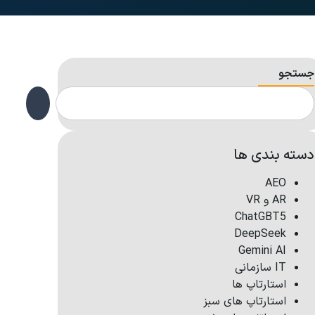
جستجو
دسته بندی ها
AEO
AR و VR
ChatGBT5
DeepSeek
Gemini AI
IT سازمانی
استارتاپ ها
استارتاپ های سبز