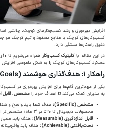
افزایش بهره‌وری و رشد کسب‌وکارهای کوچک، چالشی اسا
کسب‌وکارهای کوچک با منابع محدود و تیم کوچک مواجه 
دقیق راهکارها بستگی دارد.
در این مقاله، با
کلینیک کسب‌وکار
همراه می‌شویم تا
۱۰ راهکار عملی و کاربردی
عملکرد کسب‌وکارهای کوچک را به شکل ملموسی افزایش 
راهکار ۱: هدف‌گذاری هوشمند (SMART Goals)
یکی از مهم‌ترین گام‌ها برای افزایش بهره‌وری در کسب‌و
به مدیران کمک می‌کند تا اهداف خود را
مشخص، قابل اندا
مشخص (Specific):
هدف شما باید واضح و شفاف 
محصولات دیجیتال تا ۲۰٪ در ۳ ماه» مشخص‌تر است.
قابل اندازه‌گیری (Measurable):
هدف باید معیار س
دست‌یافتنی (Achievable):
هدف باید واقع‌بینانه 