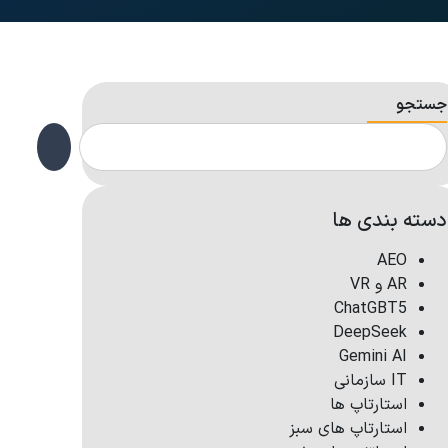
جستجو
دسته بندی ها
AEO
AR و VR
ChatGBT5
DeepSeek
Gemini AI
IT سازمانی
استارتاپ ها
استارتاپ های سبز