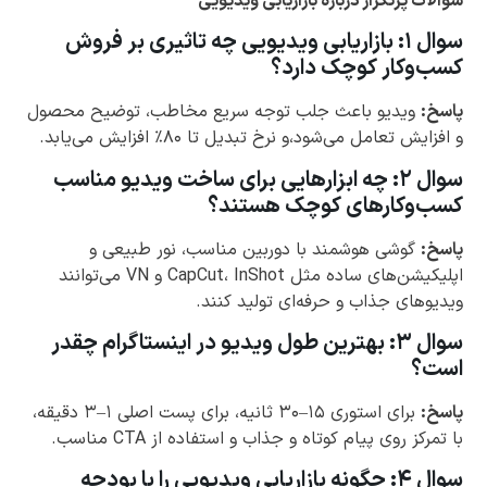
سوالات پرتکرار درباره بازاریابی ویدیویی
سوال ۱: بازاریابی ویدیویی چه تاثیری بر فروش
کسب‌وکار
کوچک دارد؟
پاسخ:
ویدیو باعث جلب توجه سریع مخاطب، توضیح محصول
و افزایش تعامل می‌شود،و نرخ تبدیل تا ۸۰٪ افزایش می‌یابد.
سوال ۲: چه ابزارهایی برای ساخت ویدیو مناسب
کسب‌وکارهای کوچک هستند؟
پاسخ:
گوشی هوشمند با دوربین مناسب، نور طبیعی و
اپلیکیشن‌های ساده مثل CapCut، InShot و VN می‌توانند
ویدیوهای جذاب و حرفه‌ای تولید کنند.
سوال ۳: بهترین طول ویدیو در اینستاگرام چقدر
است؟
پاسخ:
برای استوری ۱۵–۳۰ ثانیه، برای پست اصلی ۱–۳ دقیقه،
با تمرکز روی پیام کوتاه و جذاب و استفاده از CTA مناسب.
سوال ۴: چگونه بازاریابی ویدیویی را با بودجه