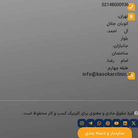
02148000936
تهران،
اتوبان جلال
آل احمد،
بلوار
جانبازان،
ساختمان
امام رضا،
طبقه چهارم
info@kasokarclinic.ir
کلیه حقوق مادی و معنوی برای کلینیک کسب و کار محفوظ است .
سایدبار و دسته بندی