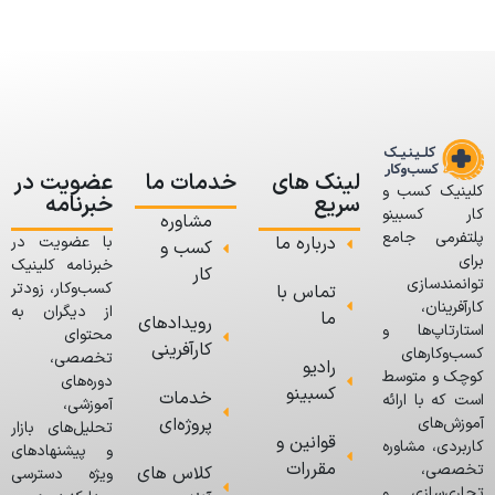
لینک های
خدمات ما
عضویت در
کلینیک کسب و
سریع
خبرنامه
کار کسبینو
مشاوره
پلتفرمی جامع
درباره ما
با عضویت در
کسب و
برای
خبرنامه کلینیک
کار
توانمندسازی
کسب‌وکار، زودتر
تماس با
کارآفرینان،
از دیگران به
ما
رویدادهای
استارتاپ‌ها و
محتوای
کارآفرینی
کسب‌وکارهای
تخصصی،
رادیو
کوچک و متوسط
دوره‌های
کسبینو
خدمات
است که با ارائه
آموزشی،
پروژه‌ای
آموزش‌های
تحلیل‌های بازار
قوانین و
کاربردی، مشاوره
و پیشنهادهای
مقررات
تخصصی،
کلاس های
ویژه دسترسی
تجاری‌سازی و