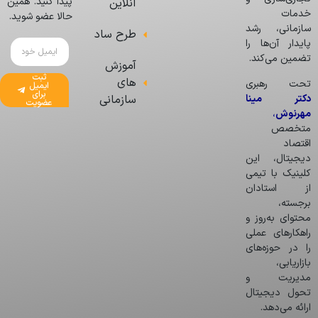
پیدا کنید. همین
آنلاین
خدمات
حالا عضو شوید.
سازمانی، رشد
طرح ساد
پایدار آن‌ها را
تضمین می‌کند.
آموزش
ثبت
های
تحت رهبری
ایمیل
برای
دکتر مینا
سازمانی
عضویت
مهرنوش
،
متخصص
اقتصاد
دیجیتال، این
کلینیک با تیمی
از استادان
برجسته،
محتوای به‌روز و
راهکارهای عملی
را در حوزه‌های
بازاریابی،
مدیریت و
تحول دیجیتال
ارائه می‌دهد.