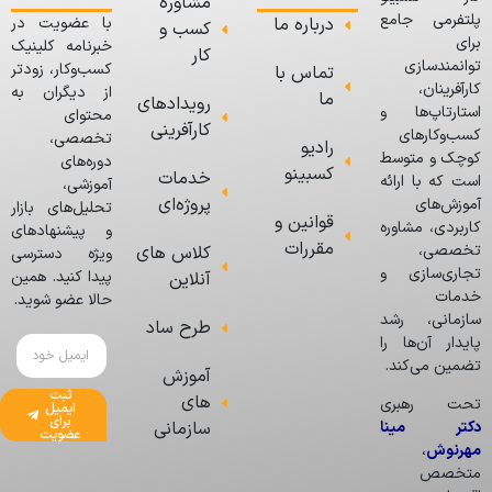
مشاوره
پلتفرمی جامع
درباره ما
با عضویت در
کسب و
برای
خبرنامه کلینیک
کار
توانمندسازی
کسب‌وکار، زودتر
تماس با
کارآفرینان،
از دیگران به
ما
رویدادهای
استارتاپ‌ها و
محتوای
کارآفرینی
کسب‌وکارهای
تخصصی،
رادیو
کوچک و متوسط
دوره‌های
کسبینو
خدمات
است که با ارائه
آموزشی،
پروژه‌ای
آموزش‌های
تحلیل‌های بازار
قوانین و
کاربردی، مشاوره
و پیشنهادهای
مقررات
تخصصی،
کلاس های
ویژه دسترسی
تجاری‌سازی و
پیدا کنید. همین
آنلاین
خدمات
حالا عضو شوید.
سازمانی، رشد
طرح ساد
پایدار آن‌ها را
تضمین می‌کند.
آموزش
ثبت
های
تحت رهبری
ایمیل
برای
دکتر مینا
سازمانی
عضویت
مهرنوش
،
متخصص