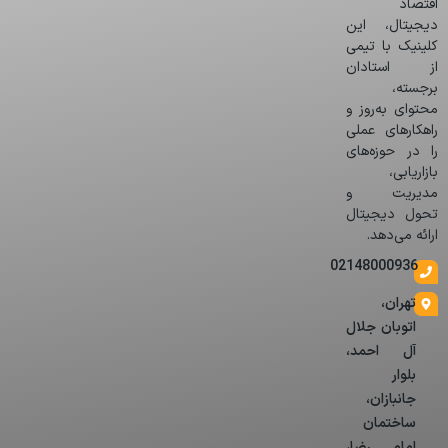
اقتصاد
دیجیتال، این
کلینیک با تیمی
از استادان
برجسته،
محتوای به‌روز و
راهکارهای عملی
را در حوزه‌های
بازاریابی،
مدیریت و
تحول دیجیتال
ارائه می‌دهد.
02148000936
تهران،
اتوبان جلال
آل احمد،
بلوار
جانبازان،
ساختمان
امام رضا،