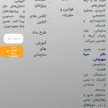
است که با ارائه
آموزشی،
پروژه‌ای
آموزش‌های
تحلیل‌های بازار
قوانین و
کاربردی، مشاوره
و پیشنهادهای
مقررات
تخصصی،
کلاس های
ویژه دسترسی
تجاری‌سازی و
پیدا کنید. همین
آنلاین
خدمات
حالا عضو شوید.
سازمانی، رشد
طرح ساد
پایدار آن‌ها را
تضمین می‌کند.
آموزش
ثبت
های
تحت رهبری
ایمیل
برای
دکتر مینا
سازمانی
عضویت
مهرنوش
،
متخصص
اقتصاد
دیجیتال، این
کلینیک با تیمی
از استادان
برجسته،
محتوای به‌روز و
راهکارهای عملی
را در حوزه‌های