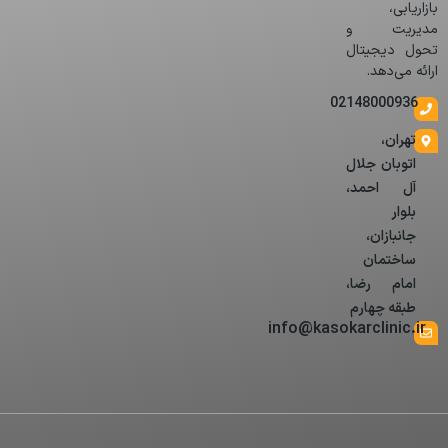
بازاریابی،
مدیریت و
تحول دیجیتال
ارائه می‌دهد.
02148000936
تهران،
اتوبان جلال
آل احمد،
بلوار
جانبازان،
ساختمان
امام رضا،
طبقه چهارم
info@kasokarclinic.ir