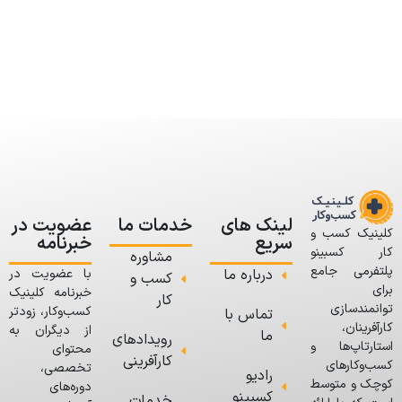
لینک های
خدمات ما
عضویت در
کلینیک کسب و
سریع
خبرنامه
کار کسبینو
مشاوره
پلتفرمی جامع
درباره ما
با عضویت در
کسب و
برای
خبرنامه کلینیک
کار
توانمندسازی
کسب‌وکار، زودتر
تماس با
کارآفرینان،
از دیگران به
ما
رویدادهای
استارتاپ‌ها و
محتوای
کارآفرینی
کسب‌وکارهای
تخصصی،
رادیو
کوچک و متوسط
دوره‌های
کسبینو
خدمات