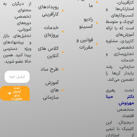
کارآفرینان،
از دیگران به
ما
رویدادهای
استارتاپ‌ها و
محتوای
کارآفرینی
کسب‌وکارهای
تخصصی،
رادیو
کوچک و متوسط
دوره‌های
کسبینو
خدمات
است که با ارائه
آموزشی،
پروژه‌ای
آموزش‌های
تحلیل‌های بازار
قوانین و
کاربردی، مشاوره
و پیشنهادهای
مقررات
تخصصی،
کلاس های
ویژه دسترسی
تجاری‌سازی و
پیدا کنید. همین
آنلاین
خدمات
حالا عضو شوید.
سازمانی، رشد
طرح ساد
پایدار آن‌ها را
تضمین می‌کند.
آموزش
ثبت
های
تحت رهبری
ایمیل
برای
دکتر مینا
سازمانی
عضویت
مهرنوش
،
متخصص
اقتصاد
دیجیتال، این
کلینیک با تیمی
از استادان