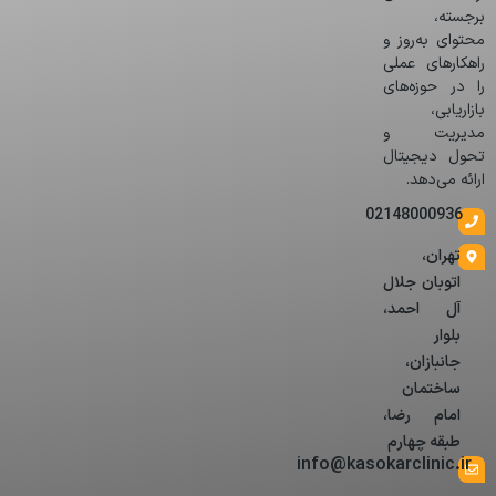
برجسته،
محتوای به‌روز و
راهکارهای عملی
را در حوزه‌های
بازاریابی،
مدیریت و
تحول دیجیتال
ارائه می‌دهد.
02148000936
تهران،
اتوبان جلال
آل احمد،
بلوار
جانبازان،
ساختمان
امام رضا،
طبقه چهارم
info@kasokarclinic.ir